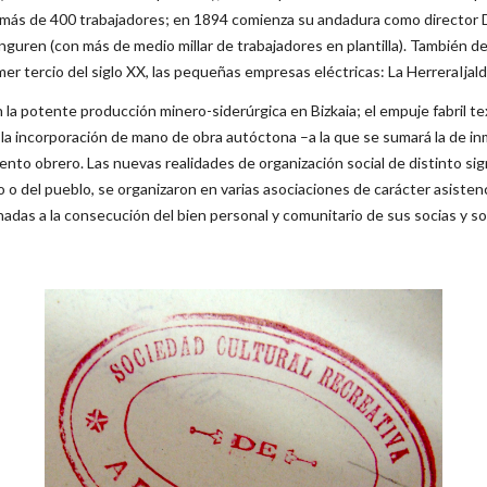
er más de 400 trabajadores; en 1894 comienza su andadura como director D.
anguren (con más de medio millar de trabajadores en plantilla). También d
er tercio del siglo XX, las pequeñas empresas eléctricas: La HerreraIjald
 la potente producción minero-siderúrgica en Bizkaia; el empuje fabril te
la incorporación de mano de obra autóctona –a la que se sumará la de inm
miento obrero. Las nuevas realidades de organización social de distinto si
o del pueblo, se organizaron en varias asociaciones de carácter asistencial
nadas a la consecución del bien personal y comunitario de sus socias y so