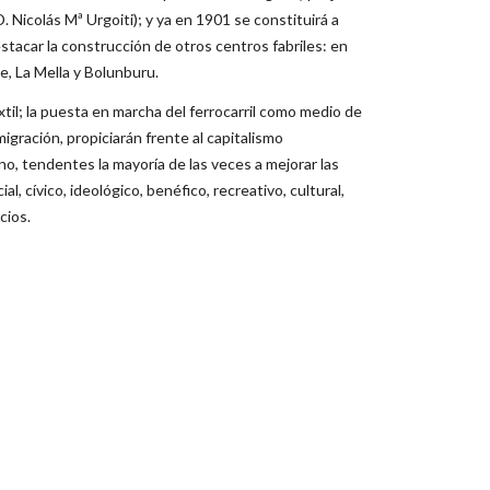
 Nicolás Mª Urgoiti); y ya en 1901 se constituirá a
estacar la construcción de otros centros fabriles: en
e, La Mella y Bolunburu.
xtil; la puesta en marcha del ferrocarril como medio de
igración, propiciarán frente al capitalismo
gno, tendentes la mayoría de las veces a mejorar las
, cívico, ideológico, benéfico, recreativo, cultural,
cios.