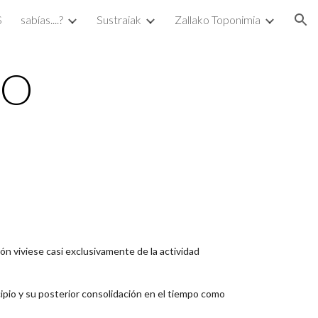
S
sabías....?
Sustraiak
Zallako Toponimia
ion
MO
ión viviese casi exclusivamente de la actividad
cipio y su posterior consolidación en el tiempo como