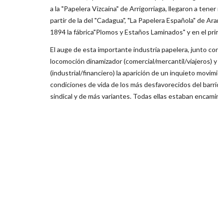
a la "Papelera Vizcaína" de Arrigorriaga, llegaron a ten
partir de la del "Cadagua", "La Papelera Española" de Ar
1894 la fábrica"Plomos y Estaños Laminados" y en el prim
El auge de esta importante industria papelera, junto con
locomoción dinamizador (comercial/mercantil/viajeros) y 
(industrial/financiero) la aparición de un inquieto movi
condiciones de vida de los más desfavorecidos del barrio 
sindical y de más variantes. Todas ellas estaban encami