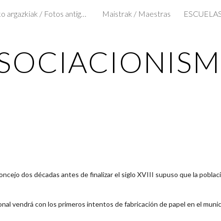
Aintzinako argazkiak / Fotos antiguas
Maistrak / Maestras
ESCUELA
ip to main content
Skip to navigat
SOCIACIONIS
concejo dos décadas antes de finalizar el siglo XVIII supuso que la poblac
ional vendrá con los primeros intentos de fabricación de papel en el muni