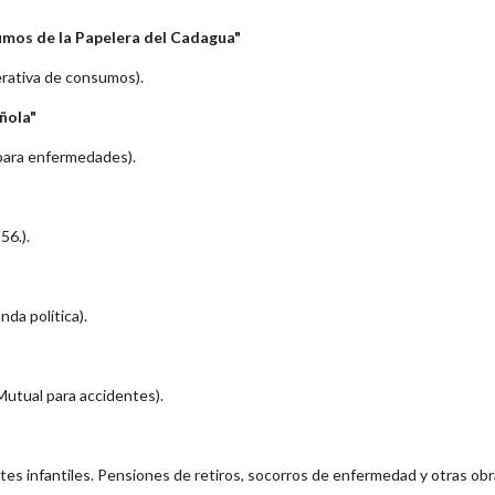
mos de la Papelera del Cadagua"
erativa de consumos).
ñola"
 para enfermedades).
56.).
nda política).
 Mutual para accidentes).
otes infantiles. Pensiones de retiros, socorros de enfermedad y otras obra