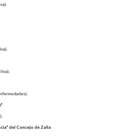
va).
va).
tiva).
 enfermedades).
n"
).
cia" del Concejo de Zalla